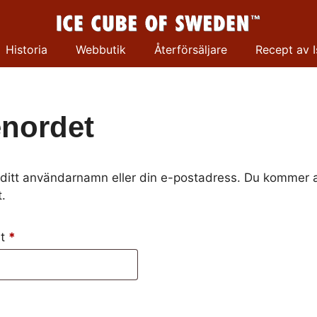
Historia
Webbutik
Återförsäljare
Recept av I
enordet
ditt användarnamn eller din e-postadress. Du kommer at
t.
Obligatoriskt
st
*