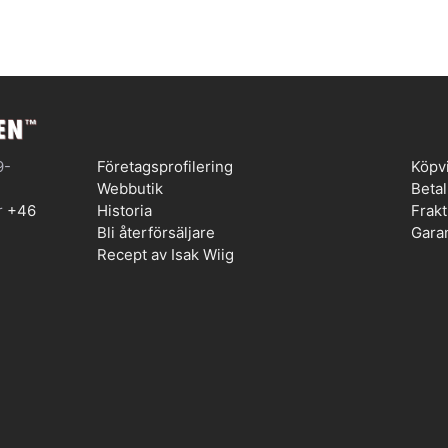
9-
Företagsprofilering
Köpvi
Webbutik
Betal
r
+46
Historia
Frak
Bli återförsäljare
Garan
Recept av Isak Wiig