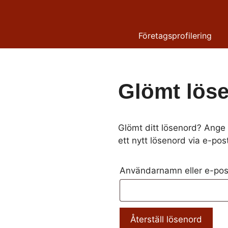
Hoppa
till
innehåll
Företagsprofilering
Glömt lös
Glömt ditt lösenord? Ange 
ett nytt lösenord via e-pos
Användarnamn eller e-po
Återställ lösenord